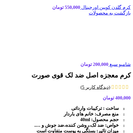
کرم گلدن کویین اورجینال
550,000
تومان
بازگشت به محصولات
شامپو سبغ
200,000
تومان
کرم معجزه اصل ضد لک قوی صورت
(دیدگاه کاربر
5
)
400,000
تومان
ساخت : ترکیبات
وارداتی
منع مصرف: خانم های باردار
حجم محصول: 40
ml
خواص: ضد لک،روشن کننده،ضد جوش و ….
میزان تاثیر: بستگی به پوست متفاوت است