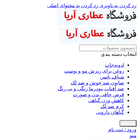
رد کردن به ناوبری
رد کردن به محتوای اصلی
انتخاب دسته بندی
ادویه‌جات
روغن برای ریزش مو و پوست
شیاف باسن
صابون ضد جوش و ضد لک
ضد آفتاب بیودرما رنگی و بی رنگ
قرص چاقی بدن و صورت
کاهش وزن گیاهی
کرم ضد لک
گیاهان دارویی
جستجو
ورود / ثبت نام
منو