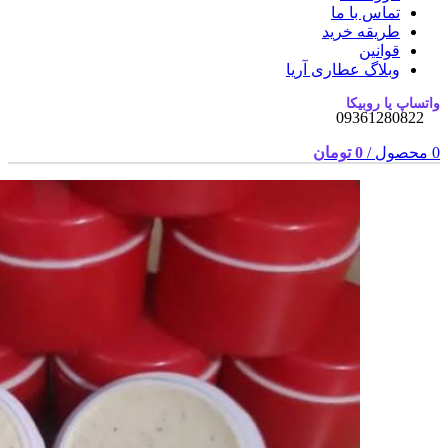
تماس با ما
طریقه خرید
قوانین
وبلاگ عطاری آریا
واتساپ یا روبیکا
09361280822
0
محصول
/
0
تومان