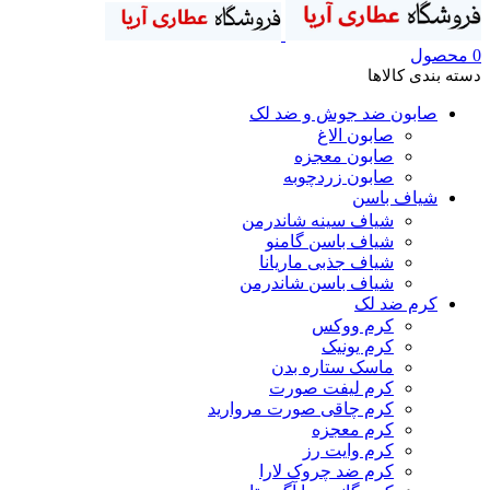
0
محصول
دسته بندی کالاها
صابون ضد جوش و ضد لک
صابون الاغ
صابون معجزه
صابون زردچوبه
شیاف باسن
شیاف سینه شاندرمن
شیاف باسن گامنو
شیاف جذبی ماریانا
شیاف باسن شاندرمن
کرم ضد لک
کرم ووکس
کرم یونیک
ماسک ستاره بدن
کرم لیفت صورت
کرم چاقی صورت مروارید
کرم معجزه
کرم وایت رز
کرم ضد چروک لارا