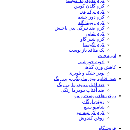
کرم گانودرما آگوستا
کرم گلدن کویین
کرم ترک بدن
کرم دور چشم
کرم روبینا گلد
کرم ضد تیرگی بدن باخیش
کرم شاین
کرم شیر گاو
کرم اگوستا
پک منافذ باز پوست
ادویه‌جات
ادویه خورشتی
کاهش وزن گیاهی
پودر جلبک و بلوبری
ضد آفتاب بیودرما رنگی و بی رنگ
ضد آفتاب بیودرما بی رنگ
ضد آفتاب بیودرما رنگی
روغن های پوست و مو
روغن آرگان
شامپو سبغ
کرم کراتینه مو
روغن کندوش
فروشگاه