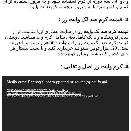
و دو الی سه دوره از کرم استقاده شود و به مرور استفاده از ان
کمتر و کمتر شود تا به بهترین نتیجه ممکن دست یابید.
3- قیمت کرم ضد لک وایت رز :
قیمت کرم ضد لک وایت رز
در سایت عطاری آریا مناسب تر از
سایر فروشگاه و با پک کامل یعنی شامل کرم و پد میباشد. دوستان
قیمت کرم ضد لک وایت رز را میتوانند 500 هزار تومن و با هرینه
پستی 120 هزار تومن میتوانید خریداری کنید و با پست پیشتاز هر
جای کشور که باشید ارسال خواهد شد
4- کرم وایت رز اصل و تقلبی :
نمایشگر
Media error: Format(s) not supported or source(s) not found
ویدیو
دریافت پرونده: https://www.attari-arya.com/wp-
content/uploads/2022/02/%DA%A9%D8%B1%D9%85-
%D9%88%D8%A7%DB%8C%D8%AA-%D8%B1%D8%B2.mp4?_=1