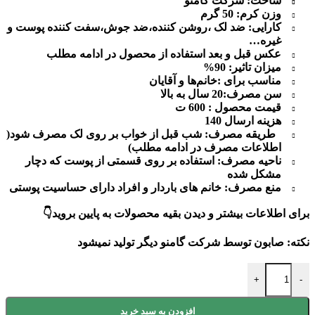
ساخت: شرکت گامنو
وزن کرم:
50 گرم
کارایی:
ضد لک ،روشن کننده،ضد جوش،سفت کننده پوست و
غیره…
عکس قبل و بعد استفاده از محصول در ادامه مطلب
میزان تاثیر: 90%
مناسب برای :
خانم‌ها و آقایان
سن مصرف:
20 سال به بالا
قیمت محصول : 600 ت
هزینه ارسال 140
طریقه مصرف:
شب قبل از خواب بر روی لک مصرف شود(
اطلاعات مصرف در ادامه مطلب)
ناحیه مصرف: استفاده بر روی قسمتی از پوست که دچار
مشکل شده
منع مصرف: خانم های باردار و افراد دارای حساسیت پوستی
برای اطلاعات بیشتر و دیدن بقیه محصولات به پایین بروید👇
نکته: صابون توسط شرکت گامنو دیگر تولید نمیشود
کرم وایت رز اصل عدد
+
-
افزودن به سبد خرید