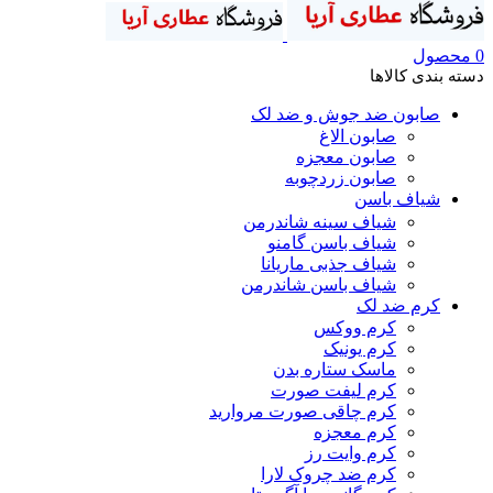
0
محصول
دسته بندی کالاها
صابون ضد جوش و ضد لک
صابون الاغ
صابون معجزه
صابون زردچوبه
شیاف باسن
شیاف سینه شاندرمن
شیاف باسن گامنو
شیاف جذبی ماریانا
شیاف باسن شاندرمن
کرم ضد لک
کرم ووکس
کرم یونیک
ماسک ستاره بدن
کرم لیفت صورت
کرم چاقی صورت مروارید
کرم معجزه
کرم وایت رز
کرم ضد چروک لارا