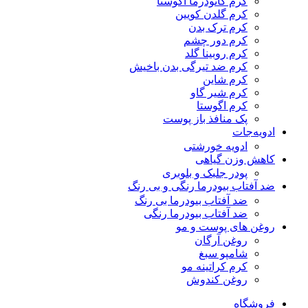
کرم گانودرما آگوستا
کرم گلدن کویین
کرم ترک بدن
کرم دور چشم
کرم روبینا گلد
کرم ضد تیرگی بدن باخیش
کرم شاین
کرم شیر گاو
کرم اگوستا
پک منافذ باز پوست
ادویه‌جات
ادویه خورشتی
کاهش وزن گیاهی
پودر جلبک و بلوبری
ضد آفتاب بیودرما رنگی و بی رنگ
ضد آفتاب بیودرما بی رنگ
ضد آفتاب بیودرما رنگی
روغن های پوست و مو
روغن آرگان
شامپو سبغ
کرم کراتینه مو
روغن کندوش
فروشگاه