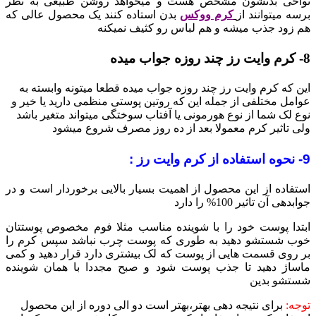
نواحی بدنشون مشخص هست و میخواهد روشن طبیعی به نظر
برسه میتوانند از
کرم ووکس
بدن استاده کنند یک محصول عالی که
هم زود جذب میشه و هم لباس رو کثیف نمیکنه
8- کرم وایت رز چند روزه جواب میده
این که کرم وایت رز چند روزه جواب میده قطعا میتونه وابسته به
عوامل مختلفی از جمله این که روتین پوستی منظمی دارید یا خیر و
نوع لک شما از نوع هورمونی یا آفتاب سوختگی میتواند متغیر باشد
ولی تاثیر کرم معمولا بعد از ده روز مصرف شروع میشود
9- نحوه استفاده از کرم وایت رز :
استفاده از این محصول از اهمیت بسیار بالایی برخوردار است و در
جوابدهی آن تاثیر 100% را دارد
ابتدا پوست خود را با شوینده مناسب مثلا فوم مخصوص پوستتان
خوب شستشو دهید به طوری که پوست چرب نباشد سپس کرم را
بر روی قسمت هایی از پوست که لک بیشتری دارد قرار دهید و کمی
ماساژ دهید تا جذب پوست شود و صبح مجددا با همان شوینده
شستشو بدین
توجه:
برای نتیجه دهی بهتر،بهتر است دو الی دوره از این محصول