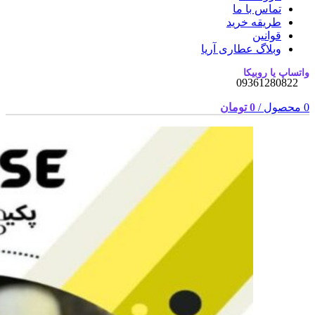
تماس با ما
طریقه خرید
قوانین
وبلاگ عطاری آریا
واتساپ یا روبیکا
09361280822
0
محصول
/
0
تومان