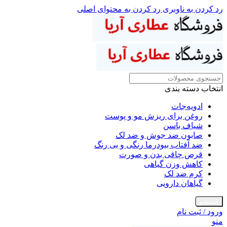
رد کردن به ناوبری
رد کردن به محتوای اصلی
انتخاب دسته بندی
ادویه‌جات
روغن برای ریزش مو و پوست
شیاف باسن
صابون ضد جوش و ضد لک
ضد آفتاب بیودرما رنگی و بی رنگ
قرص چاقی بدن و صورت
کاهش وزن گیاهی
کرم ضد لک
گیاهان دارویی
جستجو
ورود / ثبت نام
منو