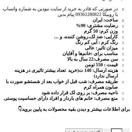
در صورتی که قادر به خرید از سایت نبودین به شماره واتساپ
یا روبیکا 09361280822 پیام بدین
ساخت: ایران
رضایت مشتری: 90%
وزن کرم:
50 گرم
کارایی: ضد لک،روشن کننده، و …
رنگ کرم : آبی کم رنگ
میزان تاثیر: عالی
مناسب برای :
خانم‌ها و آقایان
سن مصرف:
22 سال به بالا
قیمت : 550 تومن
هزینه ارسال: 140 ت(خرید تعداد بیشتر تاثیری در هزینه
ارسال ندارد)
طریقه مصرف:
شب قبل از خواب بعد از شستشو صورت با
صابون همراه کرم
ناحیه مصرف: بر روی لک قرار داده شود
منع مصرف: خانم های باردار و افراد دارای حساسیت پوستی
برای اطلاعات بیشتر و دیدن بقیه محصولات به پایین بروید👇
کرم یونیک ضد لک و روشن کننده به شرط اصل عدد
افزودن به سبد خرید