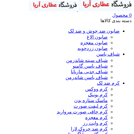
0
محصول
دسته بندی کالاها
صابون ضد جوش و ضد لک
صابون الاغ
صابون معجزه
صابون زردچوبه
شیاف باسن
شیاف سینه شاندرمن
شیاف باسن گامنو
شیاف جذبی ماریانا
شیاف باسن شاندرمن
کرم ضد لک
کرم ووکس
کرم یونیک
ماسک ستاره بدن
کرم لیفت صورت
کرم چاقی صورت مروارید
کرم معجزه
کرم وایت رز
کرم ضد چروک لارا