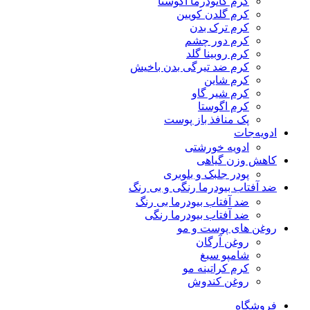
کرم گانودرما آگوستا
کرم گلدن کویین
کرم ترک بدن
کرم دور چشم
کرم روبینا گلد
کرم ضد تیرگی بدن باخیش
کرم شاین
کرم شیر گاو
کرم اگوستا
پک منافذ باز پوست
ادویه‌جات
ادویه خورشتی
کاهش وزن گیاهی
پودر جلبک و بلوبری
ضد آفتاب بیودرما رنگی و بی رنگ
ضد آفتاب بیودرما بی رنگ
ضد آفتاب بیودرما رنگی
روغن های پوست و مو
روغن آرگان
شامپو سبغ
کرم کراتینه مو
روغن کندوش
فروشگاه