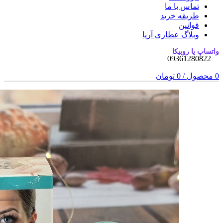
تماس با ما
طریقه خرید
قوانین
وبلاگ عطاری آریا
واتساپ یا روبیکا
09361280822
0
محصول
/
0
تومان