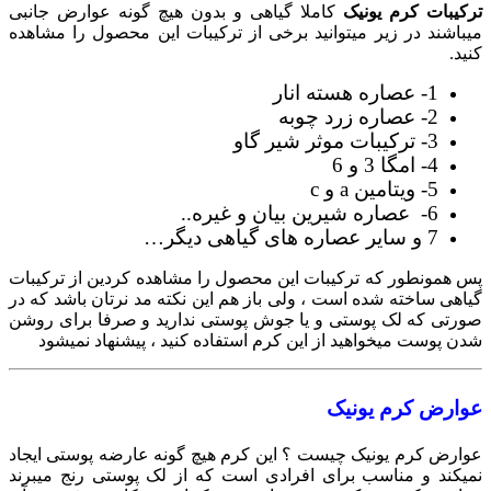
ترکیبات کرم یونیک
کاملا گیاهی و بدون هیچ گونه عوارض جانبی
میباشند در زیر میتوانید برخی از ترکیبات این محصول را مشاهده
کنید.
1- عصاره هسته انار
2- عصاره زرد چوبه
3- ترکیبات موثر شیر گاو
4- امگا 3 و 6
5- ویتامین a و c
6- عصاره شیرین بیان و غیره..
7 و سایر عصاره های گیاهی دیگر…
پس همونطور که ترکیبات این محصول را مشاهده کردین از ترکیبات
گیاهی ساخته شده است ، ولی باز هم این نکته مد نرتان باشد که در
صورتی که لک پوستی و یا جوش پوستی ندارید و صرفا برای روشن
شدن پوست میخواهید از این کرم استفاده کنید ، پیشنهاد نمیشود
عوارض کرم یونیک
عوارض کرم یونیک چیست ؟ این کرم هیچ گونه عارضه پوستی ایجاد
نمیکند و مناسب برای افرادی است که از لک پوستی رنج میبرند