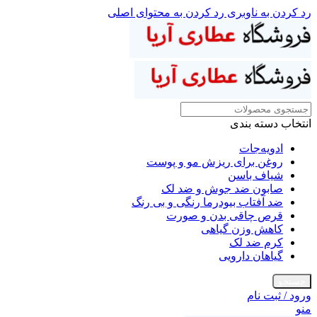
رد کردن به ناوبری
رد کردن به محتوای اصلی
انتخاب دسته بندی
ادویه‌جات
روغن برای ریزش مو و پوست
شیاف باسن
صابون ضد جوش و ضد لک
ضد آفتاب بیودرما رنگی و بی رنگ
قرص چاقی بدن و صورت
کاهش وزن گیاهی
کرم ضد لک
گیاهان دارویی
جستجو
ورود / ثبت نام
منو