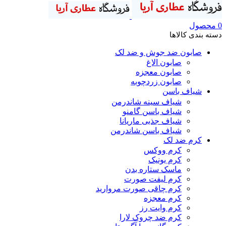
0
محصول
دسته بندی کالاها
صابون ضد جوش و ضد لک
صابون الاغ
صابون معجزه
صابون زردچوبه
شیاف باسن
شیاف سینه شاندرمن
شیاف باسن گامنو
شیاف جذبی ماریانا
شیاف باسن شاندرمن
کرم ضد لک
کرم ووکس
کرم یونیک
ماسک ستاره بدن
کرم لیفت صورت
کرم چاقی صورت مروارید
کرم معجزه
کرم وایت رز
کرم ضد چروک لارا