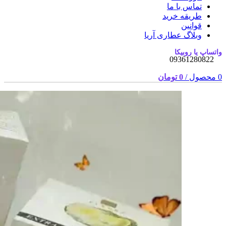
تماس با ما
طریقه خرید
قوانین
وبلاگ عطاری آریا
واتساپ یا روبیکا
09361280822
0
محصول
/
0
تومان