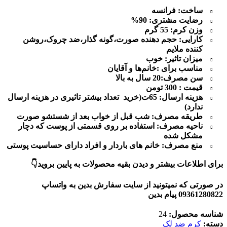
ساخت: فرانسه
رضایت مشتری: 90%
وزن کرم:
55 گرم
کارایی: حجم دهنده صورت،گونه گذار،ضد چروک،روشن
کننده ملایم
میزان تاثیر: خوب
مناسب برای :
خانم‌ها و آقایان
سن مصرف:
20 سال به بالا
قیمت : 300 تومن
هزینه ارسال: 65ت(خرید تعداد بیشتر تاثیری در هزینه ارسال
ندارد)
طریقه مصرف:
شب قبل از خواب بعد از شستشو صورت
ناحیه مصرف: استفاده بر روی قسمتی از پوست که دچار
مشکل شده
منع مصرف: خانم های باردار و افراد دارای حساسیت پوستی
برای اطلاعات بیشتر و دیدن بقیه محصولات به پایین بروید👇
در صورتی که نمیتونید از سایت سفارش بدین به واتساپ
09361280822 پیام بدین
شناسه محصول:
24
دسته:
کرم ضد لک