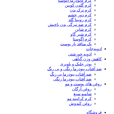
کرم گانودرما آگوستا
کرم گلدن کویین
کرم ترک بدن
کرم دور چشم
کرم روبینا گلد
کرم ضد تیرگی بدن باخیش
کرم شاین
کرم شیر گاو
کرم اگوستا
پک منافذ باز پوست
ادویه‌جات
ادویه خورشتی
کاهش وزن گیاهی
پودر جلبک و بلوبری
ضد آفتاب بیودرما رنگی و بی رنگ
ضد آفتاب بیودرما بی رنگ
ضد آفتاب بیودرما رنگی
روغن های پوست و مو
روغن آرگان
شامپو سبغ
کرم کراتینه مو
روغن کندوش
فروشگاه