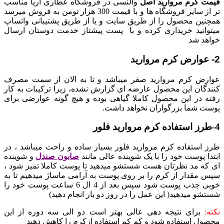
قیمت کرم مروارید اصل
والنسی در فروشگاه عطاری آریا مناسب
تر از سایر فروشگاه ها و با قیمت 300 هزار تومن به فروش میرسد
همچنین محصول را از طریق سایت و یا از طریق پشتیبانی واتساپ
میتوانید خریداری کرده و با پست پیشتاز خدمت دوستان ارسال
خواهد شد
2- عوارض کرم مروارید
عوارض کرم مروارید صفر میباشد و تا به الان از سمت مصرف
کنندگان این محصول عارضه ای گزارش نشده، زیرا ترکیبات به کار
رفته در این محصول کاملا گیاهی بوده و هیچ گونه عوارضی برای
پوست شما بزرگواران نخواهد داشت.
4-
طرز استفاده کرم مروارید فلور
طرز استفاده کرم مروارید فلور بسیار ساده و راحت میباشد ، در
ابتدا پوست خود را با یک شوینده عالی مانند
صابون صندل
و شوینده
ای که مد نظرتان هست شستشو میدهید تا پوست کاملا تمیز شود ،
سپس مقدار از کرم را بر روی پوست به آرامی ماساژ میدهیم تا به
خوبی جذب پوست شود سپس بعد از 4 ال 6 ساعت پوست خود را
شستشو میدهید( این عمل را در روز دو بار انجام دهید)
نکته:
برای نتیجه دهی عالی بهتر است دو الی سه دوره از این
محصول استفاده شود و کم کم استفاده ازکرم را کاهش دهید