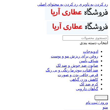
رد کردن به ناوبری
رد کردن به محتوای اصلی
انتخاب دسته بندی
ادویه‌جات
روغن برای ریزش مو و پوست
شیاف باسن
صابون ضد جوش و ضد لک
ضد آفتاب بیودرما رنگی و بی رنگ
قرص چاقی بدن و صورت
کاهش وزن گیاهی
کرم ضد لک
گیاهان دارویی
جستجو
ورود / ثبت نام
منو