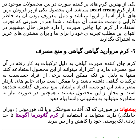
یکی از بهترین کرم های پر کننده صورت در بین محصولات موجود در
بازار
کرم pearl cream
میباشد. این محصول یکی از پر فروش ترین
های بازار آسیا و اروپا میباشد و دلیل معروف بودن آن به خاطر
کارایی و قیمت مناسب آن میباشد ، شما هم در صورتی که تجرب
استفاده از کرم عیا چاقی صورت را دارد خوش حال میشویم در
انتهای این مطلب تجربه ی خود را برای ما و برای مشتری های عزیز
به اشتراک بگذارید
5- کرم مروارید گیاهی گیاهی و منع مصرف
کرم چاق کننده صورت گیاهی به دلیل ترکیبات به کار رفته در آن
منع مصرف ندارد و اکثر اراد میتوانند از این محصول استفادعه کنند
منتها به دلیل این ئکه ممکن است برخی از افراد حساسیت به
ترکیبات گیاهی داشته باشند و یا ممکن است برای خانم های باردار
مضر باشد این دو دسته افراد برایشان منع مصرف گذاشته شذدهد
است و مجاز از این محصول نیستند ، همچنین در صورت نیاز به
مشاوره میتوانید به پشتیبانی واتسا پیام دهید.
پیشنهاد:
در صورتی که لک آفتاب سوختگی و یا لک هورمونی ( دوران
حاملگی) دارید میتوانید با استفاده از
کرم گانودرما آگوستا
تا حد
زیادی لک پوستی خود را کاهش و از بین ببرید