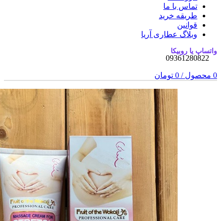
تماس با ما
طریقه خرید
قوانین
وبلاگ عطاری آریا
واتساپ یا روبیکا
09361280822
0
محصول
/
0
تومان