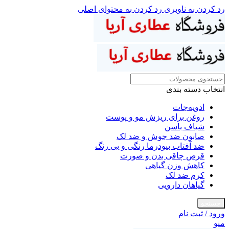
رد کردن به ناوبری
رد کردن به محتوای اصلی
انتخاب دسته بندی
ادویه‌جات
روغن برای ریزش مو و پوست
شیاف باسن
صابون ضد جوش و ضد لک
ضد آفتاب بیودرما رنگی و بی رنگ
قرص چاقی بدن و صورت
کاهش وزن گیاهی
کرم ضد لک
گیاهان دارویی
جستجو
ورود / ثبت نام
منو