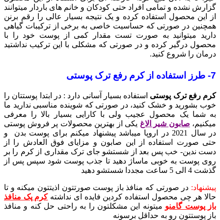
گزارش نشده و تمامی افراد حتی کودکان و خانم های باردار میتوانند
از این محصول استفاده کرده و یک نتیجه بسیار عالی را رقم برنن
همچنین در صورتی که حساسیت خاصی به برخی از ترکیبات گیاهی
دارید میتوانید به صورت تست مقدار کمی از پوست خود را با
محصول درگیر کرده و در صورتی که مشکلی با این ترکیب نداشتید
درمان را شروع کنید.
7- طرز استفاده از کرم رفع ترک پوستی
کرم رفع ترک پوستی
استفاده بسیار آسانی دارد : در ابتدا پوستتان را
خوب بشورید و خشک کنید، در صورتی که شوینده مناسبی ندارید ما
به شما یک محصول عجیب ولی با کارایی بسیار بالا را معرفی
میکنیم،
صابون شیر الاغ
یکی از بهترین محصولات پر فروش پوستی
در سال 2021 در اروپا میباشد پیشنهاد میکنم برای پوست بدن و
حتی صورت استفاده از این صابون و مزایای فوق العادش را از
دست ندین- خب پس بعد از شستشو جای ترک مقداری از کرم را بر
روی پوست به خوبی ماساژ دهید تا جذب پوست شود سپس پس از
گذشت 4 الی 5 ساعت مجددا شستشو دهید
پیشنهاد:
در صورتی که منافذ باز پوست صورتتون اذیتتون میکنه و تا
حالا هر چی محصول استفاده کردین فایده ای نداشته
کرم پک منافذ
باز پوست گامنو
میتونه این مشکلتون را به راحتی حل کنه و منافذ
باز پوستتون رو به حداقل برسونه