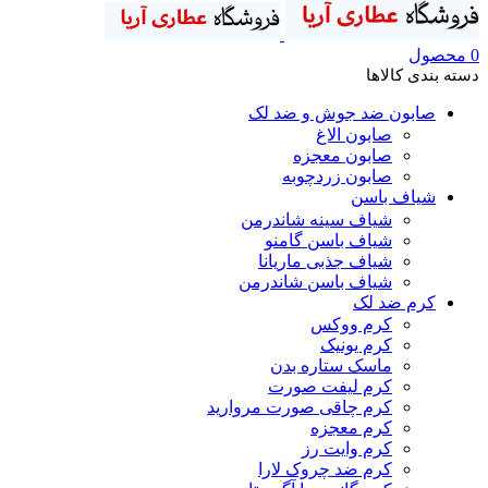
0
محصول
دسته بندی کالاها
صابون ضد جوش و ضد لک
صابون الاغ
صابون معجزه
صابون زردچوبه
شیاف باسن
شیاف سینه شاندرمن
شیاف باسن گامنو
شیاف جذبی ماریانا
شیاف باسن شاندرمن
کرم ضد لک
کرم ووکس
کرم یونیک
ماسک ستاره بدن
کرم لیفت صورت
کرم چاقی صورت مروارید
کرم معجزه
کرم وایت رز
کرم ضد چروک لارا