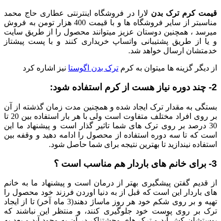
قیمت کرم ترک بدن
لارا در فروشگاه اینترنتی عطاری حاج محمد
مناسبتر از سایر فروشگاه ها و با قیمت 400 هزار تومن به فروش
میرسد ، همچنین دوستان عزیز میتوانند محصول را از طریق سایت
و یا از طریق پشتیبانی واتساپ خریداری کنند و با پست پیشتاز
خدمتشان ارسال خواهد شد.
از دیگر گزینه ها میتوان به کرم
ترک بدن اگوستا
نیز اشاره کرد
2- چند دوره نیاز هست از کرم استفاده شود:
بستگی به مقدار ترک ایجاد شده و همچنین مدت زمان گذشته از آن
بر روی افراد مختلف متفاوت است ولی با هر بار استفاده بین 20 تا
30 درصد بر روی ترک های شما تاثیر گذار است و پیشنهاد ما این
است که تا سه دوره استفاده از محصول را ادامه دهید و وقفه بین
استفاده نیندازید تا بهترین نتیجه برای شما حاصل شود.
3- برای خانم های باردار هم مناسب است ؟
از قدیم گفتن پیشگیری بهتر از درمان است و پیشنهاد ما به خانم
های باردار این است که قبل از به دنیا اوردن فرزند خود محصول را
تهیه و بر روی شکم خود هر روز ماساژ دهند(3 ماه آخر) تا از ایجاد
ترک بر روی پوست خود جلوگیری کنند، و منتظر این نباشند که
پوستشان کش آید و ترک های وحشتناک در آن به وجود آید و بعد به