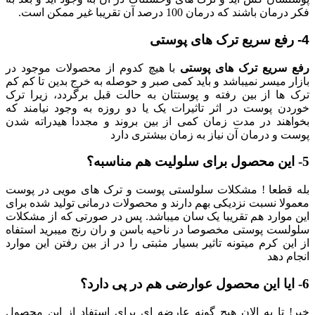
فکر درمان باشند که درمان 100 درصد آن تقریبا غیر ممکن است.
4- رفع سریع ترک های پوستی
رفع سریع ترک های پوستی
با هیچ کدوم از محصولات موجود در
بازار میسر نمیباشد و باید کمی صبر و حوصله به خرج بدین تا کم کم
ترک ها از بین رفته و پوستتان به حالت قبل برگردد، زیرا ترک
خوردن پوست در اثر تاثیرات یک یا دو روزه به وجود نیامند که
بخواهند در مدت زمان کمی از بین بروند و مجددا هیدراته شدن
پوست و درمان آن نیاز به زمان بیشتری دارد
5- این محصول برای سلولیت هم مناسبه؟
بله قطعا ! مشکلات سلولستی پوست و ترک های مویی در پوست
معمولا نسبت نزدیکی بهم دارند و محصولات درمانی تولید شده برای
این موارد هم تقریبا یک سان میباشد. پس در صورتی که از مشکلات
سلولست پوستی مخصوصا در ناحیه باسن و ران رنج میبرید استفاه
از این کرم میتونه تاثیر بسیار مثبتی را در از بین رفتن این موارد
انجام دهد
6- ایا این محصول عوارضی هم در پی دارد؟
خیر! تا به الان هیچ گونه عارضه ای برای استفاد از این محصول