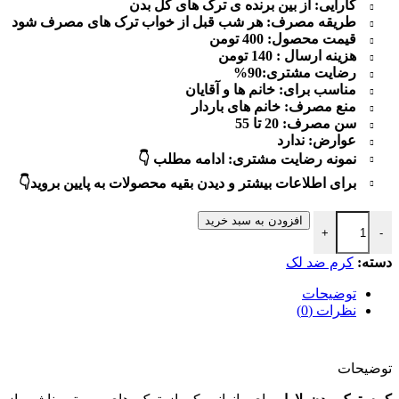
کارایی: از بین برنده ی ترک های کل بدن
طریقه مصرف: هر شب قبل از خواب ترک های مصرف شود
قیمت محصول: 400 تومن
هزینه ارسال : 140 تومن
رضایت مشتری:90%
مناسب برای: خانم ها و آقایان
منع مصرف: خانم های باردار
سن مصرف: 20 تا 55
عوارض: ندارد
نمونه رضایت مشتری: ادامه مطلب 👇
برای اطلاعات بیشتر و دیدن بقیه محصولات به پایین بروید👇
کرم ترک بدن لارا ترک های چاقی و لاغری و بارداری عدد
افزودن به سبد خرید
+
-
دسته:
کرم ضد لک
توضیحات
نظرات (0)
توضیحات