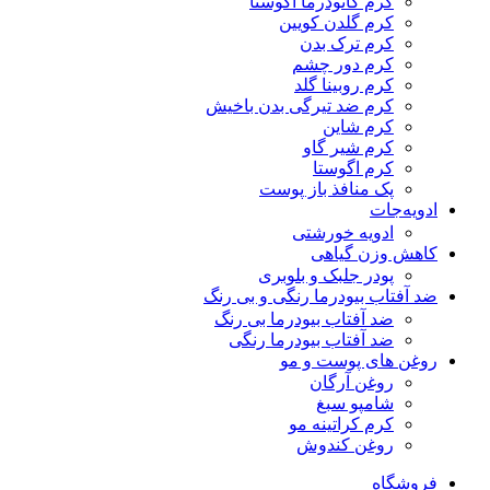
کرم گانودرما آگوستا
کرم گلدن کویین
کرم ترک بدن
کرم دور چشم
کرم روبینا گلد
کرم ضد تیرگی بدن باخیش
کرم شاین
کرم شیر گاو
کرم اگوستا
پک منافذ باز پوست
ادویه‌جات
ادویه خورشتی
کاهش وزن گیاهی
پودر جلبک و بلوبری
ضد آفتاب بیودرما رنگی و بی رنگ
ضد آفتاب بیودرما بی رنگ
ضد آفتاب بیودرما رنگی
روغن های پوست و مو
روغن آرگان
شامپو سبغ
کرم کراتینه مو
روغن کندوش
فروشگاه