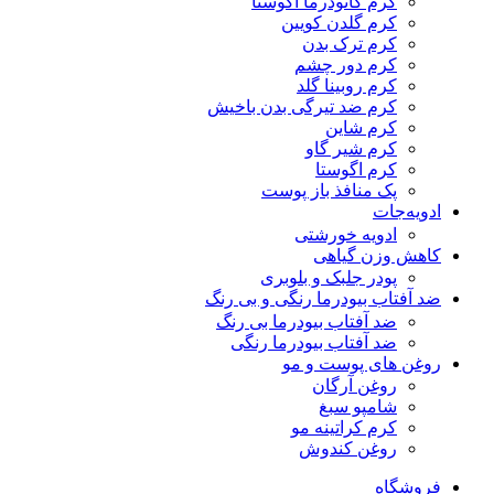
کرم گانودرما آگوستا
کرم گلدن کویین
کرم ترک بدن
کرم دور چشم
کرم روبینا گلد
کرم ضد تیرگی بدن باخیش
کرم شاین
کرم شیر گاو
کرم اگوستا
پک منافذ باز پوست
ادویه‌جات
ادویه خورشتی
کاهش وزن گیاهی
پودر جلبک و بلوبری
ضد آفتاب بیودرما رنگی و بی رنگ
ضد آفتاب بیودرما بی رنگ
ضد آفتاب بیودرما رنگی
روغن های پوست و مو
روغن آرگان
شامپو سبغ
کرم کراتینه مو
روغن کندوش
فروشگاه