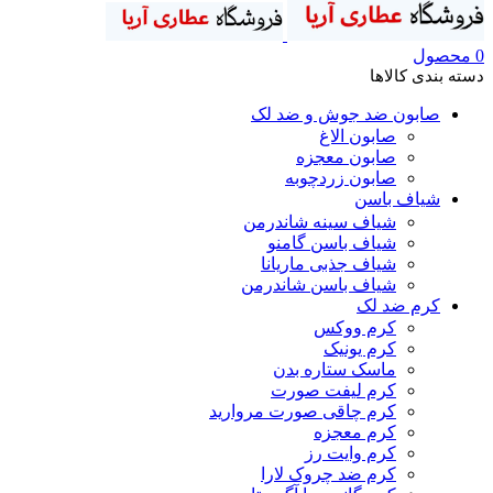
0
محصول
دسته بندی کالاها
صابون ضد جوش و ضد لک
صابون الاغ
صابون معجزه
صابون زردچوبه
شیاف باسن
شیاف سینه شاندرمن
شیاف باسن گامنو
شیاف جذبی ماریانا
شیاف باسن شاندرمن
کرم ضد لک
کرم ووکس
کرم یونیک
ماسک ستاره بدن
کرم لیفت صورت
کرم چاقی صورت مروارید
کرم معجزه
کرم وایت رز
کرم ضد چروک لارا