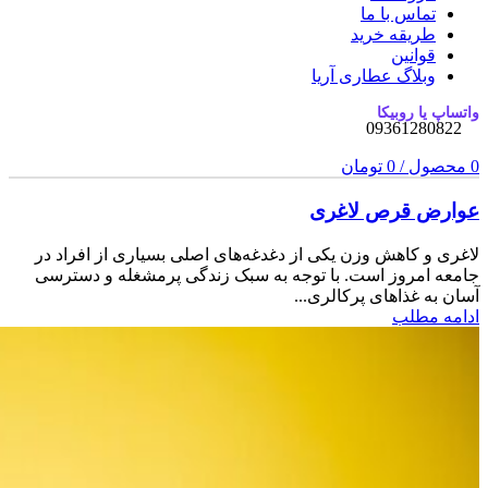
تماس با ما
طریقه خرید
قوانین
وبلاگ عطاری آریا
واتساپ یا روبیکا
09361280822
0
محصول
/
0
تومان
عوارض قرص لاغری
لاغری و کاهش وزن یکی از دغدغه‌های اصلی بسیاری از افراد در
جامعه امروز است. با توجه به سبک زندگی پرمشغله و دسترسی
آسان به غذاهای پرکالری...
ادامه مطلب