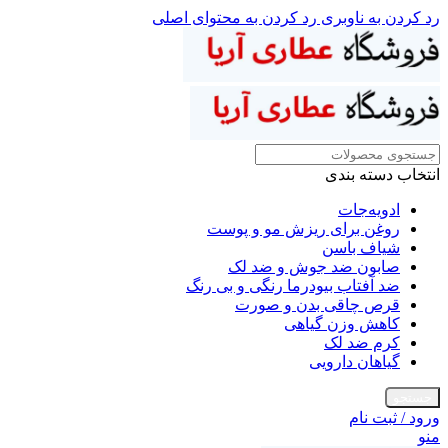
رد کردن به ناوبری
رد کردن به محتوای اصلی
انتخاب دسته بندی
ادویه‌جات
روغن برای ریزش مو و پوست
شیاف باسن
صابون ضد جوش و ضد لک
ضد آفتاب بیودرما رنگی و بی رنگ
قرص چاقی بدن و صورت
کاهش وزن گیاهی
کرم ضد لک
گیاهان دارویی
جستجو
ورود / ثبت نام
منو